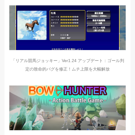
「リアル競馬ジョッキー」Ver1.24 アップデート：ゴール判
定の致命的バグを修正！ムチ上限を大幅解放