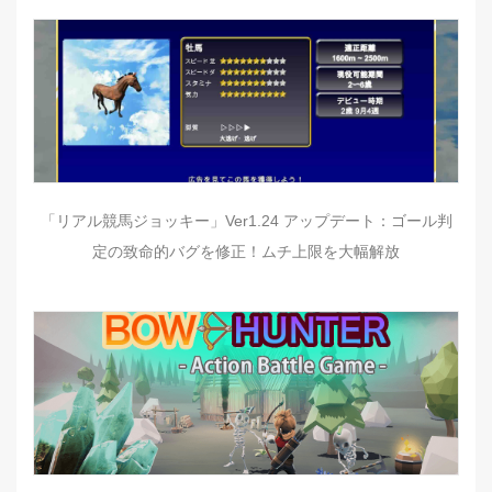
「リアル競馬ジョッキー」Ver1.24 アップデート：ゴール判
定の致命的バグを修正！ムチ上限を大幅解放