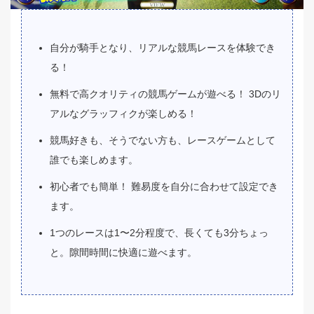
自分が騎手となり、リアルな競馬レースを体験でき
る！
無料で高クオリティの競馬ゲームが遊べる！ 3Dのリ
アルなグラッフィクが楽しめる！
競馬好きも、そうでない方も、レースゲームとして
誰でも楽しめます。
初心者でも簡単！ 難易度を自分に合わせて設定でき
ます。
1つのレースは1〜2分程度で、長くても3分ちょっ
と。隙間時間に快適に遊べます。