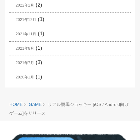
(2)
2022年2月
(1)
2021年12月
(1)
2021年11月
(1)
2021年8月
(3)
2021年7月
(1)
2020年1月
HOME
>
GAME
>
リアル競馬ジョッキー [iOS / Android向け
ゲーム]をリリース