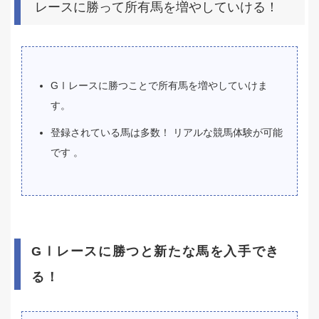
レースに勝って所有馬を増やしていける！
GⅠレースに勝つことで所有馬を増やしていけま
す。
登録されている馬は多数！ リアルな競馬体験が可能
です 。
GⅠレースに勝つと新たな馬を入手でき
る！