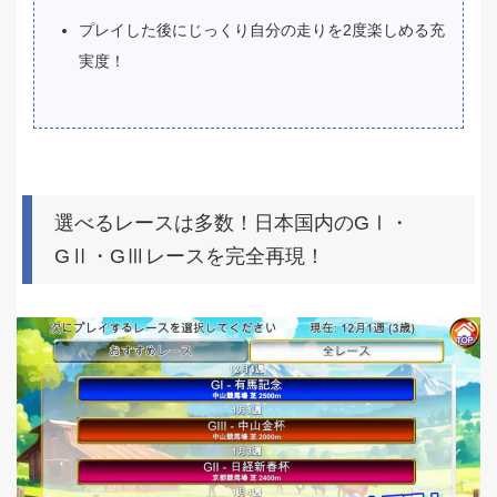
プレイした後にじっくり自分の走りを2度楽しめる充
実度！
選べるレースは多数！日本国内のGⅠ・
GⅡ・GⅢレースを完全再現！