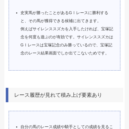
史実馬が勝ったことがあるGⅠレースに勝利する
と、その馬が獲得できる候補に出てきます。
例えばサイレンススズカを入手したければ、宝塚記
念を何度も遊ぶのが有効です。サイレンススズカは
GⅠレースは宝塚記念のみ勝っているので、宝塚記
念のレース結果画面でしか出てこないためです。
レース履歴が見れて積み上げ要素あり
自分の馬のレース成績や騎手としての成績を見るこ