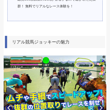
群！ 無料でリアルなレース体験を！
リアル競馬ジョッキーの魅力