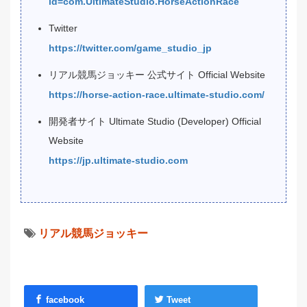
id=com.UltimateStudio.HorseActionRace
Twitter
https://twitter.com/game_studio_jp
リアル競馬ジョッキー 公式サイト Official Website
https://horse-action-race.ultimate-studio.com/
開発者サイト Ultimate Studio (Developer) Official
Website
https://jp.ultimate-studio.com
リアル競馬ジョッキー
facebook
Tweet