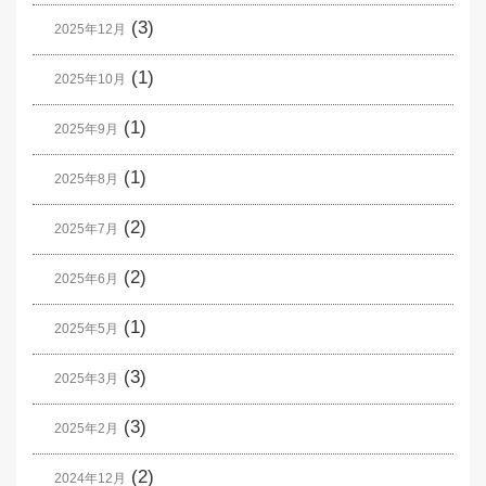
(3)
2025年12月
(1)
2025年10月
(1)
2025年9月
(1)
2025年8月
(2)
2025年7月
(2)
2025年6月
(1)
2025年5月
(3)
2025年3月
(3)
2025年2月
(2)
2024年12月