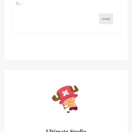
た...
GAME
Ultimate Studio