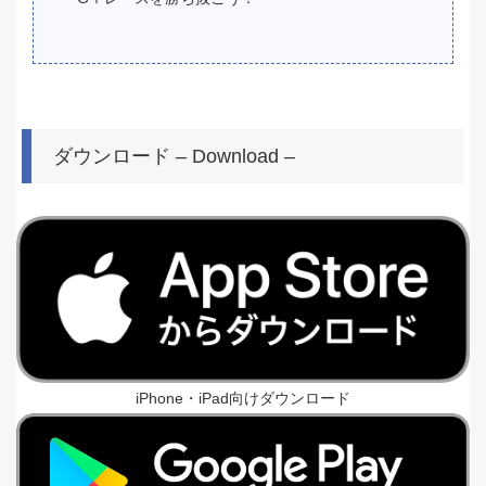
ダウンロード – Download –
iPhone・iPad向けダウンロード