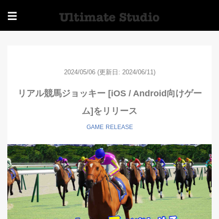
☰
2024/05/06
(更新日: 2024/06/11)
リアル競馬ジョッキー [iOS / Android向けゲー
ム]をリリース
GAME
RELEASE