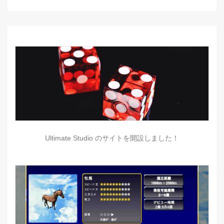
Ultimate Studio のサイトを開設しました！