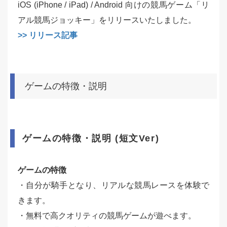
iOS (iPhone / iPad) / Android 向けの競馬ゲーム「リ
アル競馬ジョッキー」をリリースいたしました。
>> リリース記事
ゲームの特徴・説明
ゲームの特徴・説明 (短文Ver)
ゲームの特徴
・自分が騎手となり、リアルな競馬レースを体験で
きます。
・無料で高クオリティの競馬ゲームが遊べます。