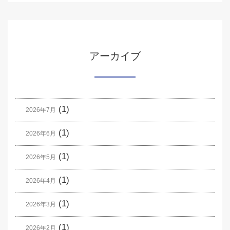
アーカイブ
(1)
2026年7月
(1)
2026年6月
(1)
2026年5月
(1)
2026年4月
(1)
2026年3月
(1)
2026年2月