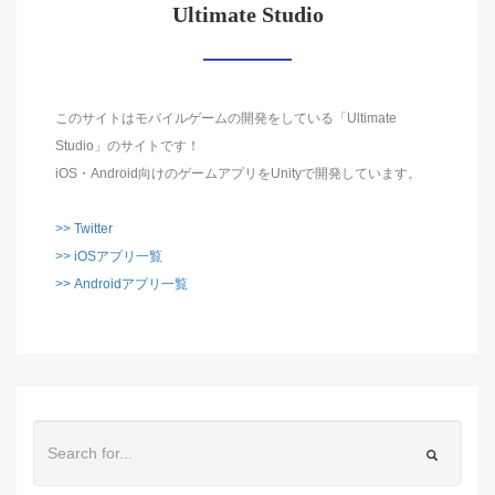
Ultimate Studio
このサイトはモバイルゲームの開発をしている「Ultimate
Studio」のサイトです！
iOS・Android向けのゲームアプリをUnityで開発しています。
>> Twitter
>> iOSアプリ一覧
>> Androidアプリ一覧