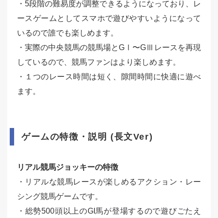
・5段階の難易度が調整できるようになっており、レ
ースゲームとしてスマホで遊びやすいようになって
いるので誰でも楽しめます。
・実際の中央競馬の競馬場とGⅠ〜GⅢレースを再現
しているので、競馬ファンはより楽しめます。
・１つのレース時間は短く、隙間時間に快適に遊べ
ます。
ゲームの特徴・説明 (長文Ver)
リアル競馬ジョッキーの特徴
・リアルな競馬レースが楽しめるアクション・レー
シング競馬ゲームです。
・総勢500頭以上のGI馬が登場するので遊びごたえ