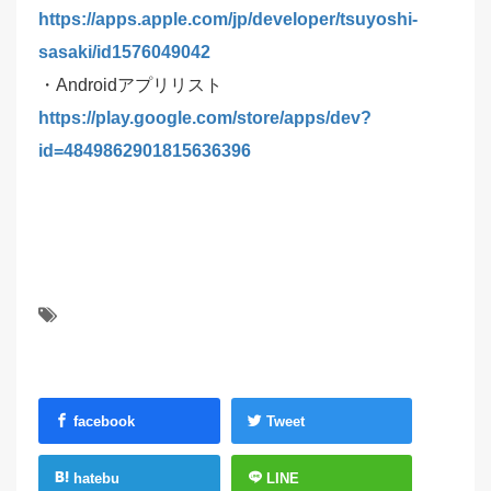
https://apps.apple.com/jp/developer/tsuyoshi-
sasaki/id1576049042
・Androidアプリリスト
https://play.google.com/store/apps/dev?
id=4849862901815636396
facebook
Tweet
hatebu
LINE