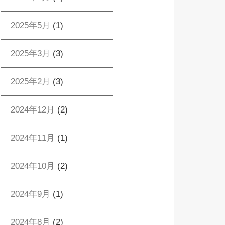
2025年5月
(1)
2025年3月
(3)
2025年2月
(3)
2024年12月
(2)
2024年11月
(1)
2024年10月
(2)
2024年9月
(1)
2024年8月
(2)