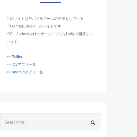
このサイトはモバイルゲームの開発をしている
「Ultimate Studio」のサイトです！
iOS・Android向けのゲームアプリをUnityで開発して
います。
>> Twitter
>> iOSアプリ一覧
>> Androidアプリ一覧