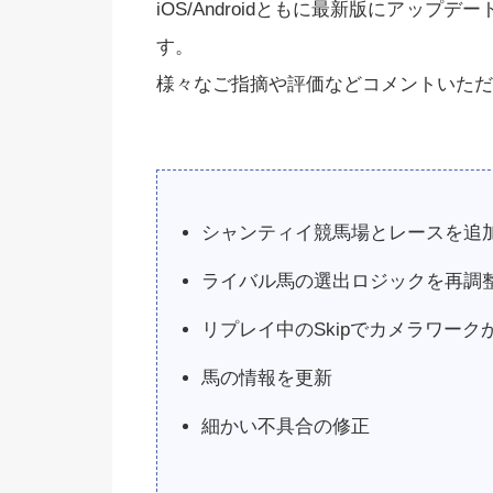
iOS/Androidともに最新版にアッ
す。
様々なご指摘や評価などコメントいただ
シャンティイ競馬場とレースを追
ライバル馬の選出ロジックを再調
リプレイ中のSkipでカメラワー
馬の情報を更新
細かい不具合の修正