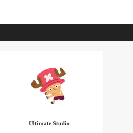
Ultimate Studio