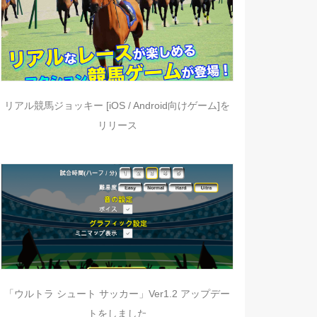
リアル競馬ジョッキー [iOS / Android向けゲーム]を
リリース
「ウルトラ シュート サッカー」Ver1.2 アップデー
トをしました