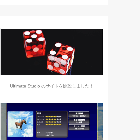
Ultimate Studio のサイトを開設しました！