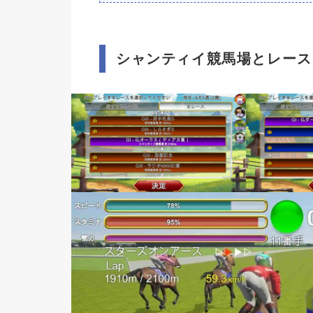
シャンティイ競馬場とレース