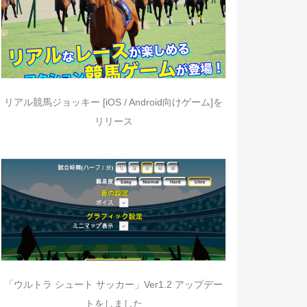
リアル競馬ジョッキー [iOS / Android向けゲーム]を
リリース
「ウルトラ シュート サッカー」Ver1.2 アップデー
トをしました