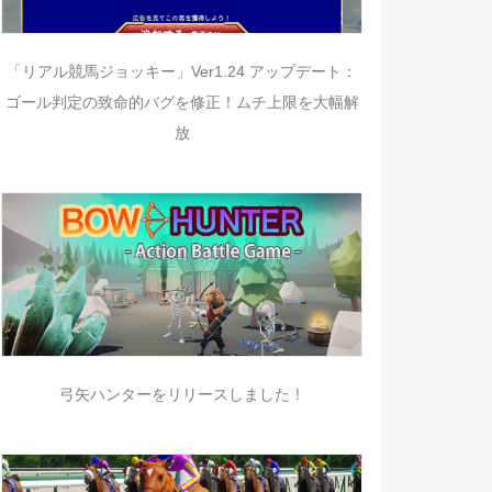
「リアル競馬ジョッキー」Ver1.24 アップデート：
ゴール判定の致命的バグを修正！ムチ上限を大幅解
放
弓矢ハンターをリリースしました！